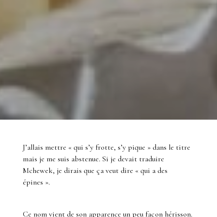
J’allais mettre « qui s’y frotte, s’y pique » dans le titre
mais je me suis abstenue. Si je devait traduire
Mchewek, je dirais que ça veut dire « qui a des
épines ».
Ce nom vient de son apparence un peu façon hérisson.