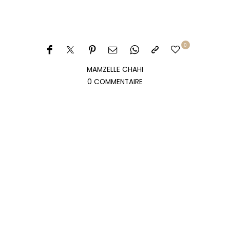
0
MAMZELLE CHAHI
0 COMMENTAIRE
Mamzelle Chahi
Ici, on parle de tout mais surtout d'organisation de la