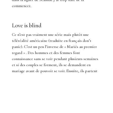
commencer.
Love is blind
Ce n’est pas vraiment une série mais plutôt une
téléréalité américaine (traduite en français don’t
panic). C’est un peu l’inverse de « Mariés au premier
regard » . Des hommes et des femmes font
connaissance sans se voir pendant plusieurs semaines
et si des couples se forment, ils se demandent en
mariage avant de pouvoir se voir. Ensuite, ils partent
en voyage et entament leur vie à deux avant de décider
de dire « oui » ou « non » au moment du mariage. Mes
explications ne sont pas hyper convaincantes mais si
vous aimez « Mariés au premier regard », foncez !