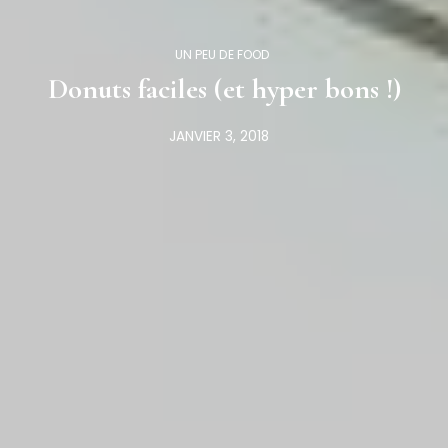
UN PEU DE FOOD
Donuts faciles (et hyper bons !)
JANVIER 3, 2018