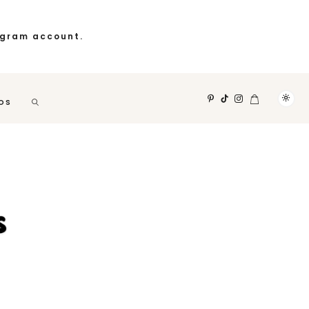
agram account.
OS