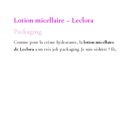
Lotion micellaire – Leclora
Packaging
Comme pour la crème hydratante, la
lotion micellaire
de Leclora
a un très joli packaging. Je suis séduite ! Et,
encore plus que pour la crème, j’ai beaucoup apprécié
l’odeur de cette lotion, c’est très agréable pour se
démaquiller.