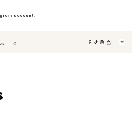
agram account.
OS