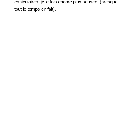
caniculaires, je le fais encore plus souvent (presque
tout le temps en fait).
Voilà pour les petits plaisirs de me peau. Et vous quels sont les
petits plaisirs de votre peau ?
0