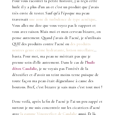
Pour vous raconter la petite histoire, j’ai reçu cette
huile il y a plus d’un an et c’est un produit que j’avais
très envie de tester. Sauf qu’à l’époque ma peau
traversait
une zone de turbulence de type acnéique
.
Vous allez me dire que vous voyez pas le rapport et
vous avez raison. Mais moi et mon cerveau bizarre, on
pense autrement. Quand j’avais de l’acné, je n’utilisais
QUE des produits contre l’acné ou
des produits
neutres genre crème hydratante, lotion micellaire
…
basta. Pour moi, ma peau ne méritait pas que je
prenne soin d’elle autrement. Dans le cas de l’
huile
détox Caudalie
, je ne voyais pas l’intérêt de la
détoxifier et d’avoir un teint moins terne puisque de
toute façon ma peau était dégueulasse à cause des
boutons. Bref, c’est bizarre je sais mais c’est tout moi !
Donc voilà, après la fin de l’acné je l’ai un peu zappé et
surtout je me suis concentrée sur les cicatrices d’acné
avec
la gamme Vinoperfect de Caudalie
aussi. Et là,