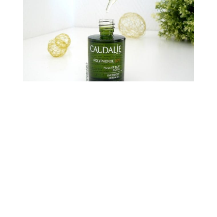
La texture n’est pas une surprise puisque c’est de
l’huile, en revanche elle pénètre très vite et ne laisse
pas d’effet gras et ça je ne m’y attendais pas, j’avais
même un peu peur de ça. Finalement, en quelques
secondes, je ne sens plus l’huile sur ma peau et je peux
passer à ma crème de nuit. En ce moment, c’est la
crème à l’argan de Fleurance Nature
dont je vous ai
parlé mais je ne la mets pas tous les soirs, je fais en
fonction des besoins de ma peau.