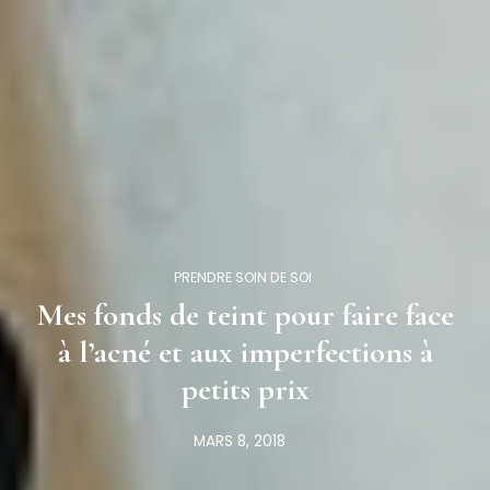
PRENDRE SOIN DE SOI
Mes fonds de teint pour faire face
à l’acné et aux imperfections à
petits prix
MARS 8, 2018