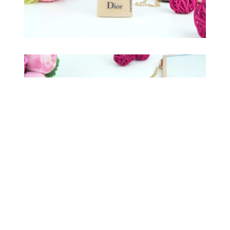
J’ai opté pour la
teinte
la plus claire (010 – Ivoire)
parce que j’avais vu des revues qui disaient que les