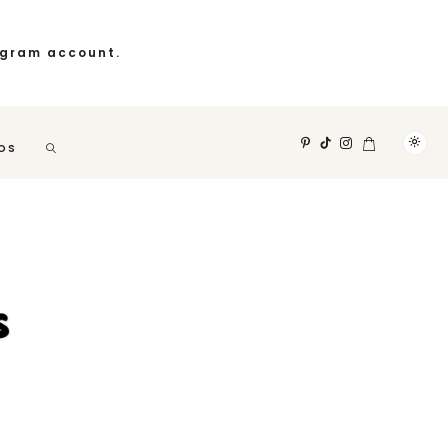
agram account.
OS