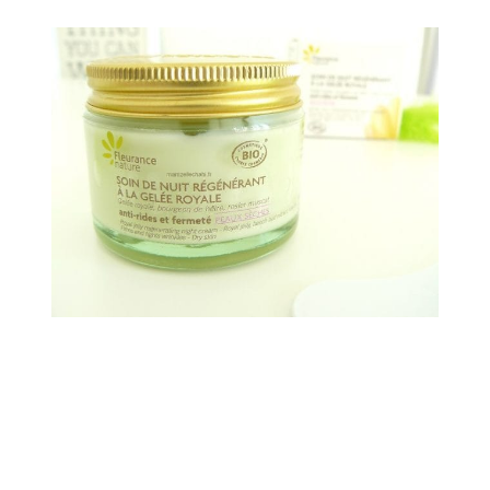
En l’occurrence, la crème en est pleine :
–
Gelée Royale
: aide à régénérer et revitaliser la peau
et favorise le renouvellement cellulaire