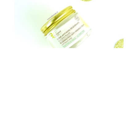
Un lait corps nutrition à la gelée royale pour une peau
nourrie, revitalisée et parfumée.