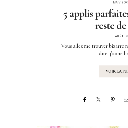
MA VIE O
5 applis parfaites
reste de
AOÛT 18
Vous allez me trouver bizarre 
dire, j’aime
VOIR LA P