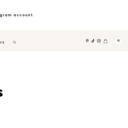
agram account.
OS