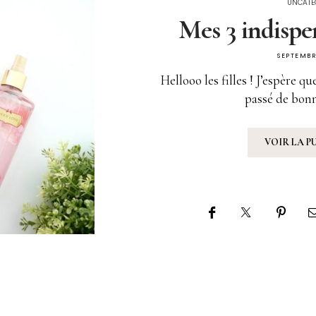
UNCATE
Mes 3 indispen
SEPTEMBR
Hellooo les filles ! J’espère q
passé de bon
VOIR LA P