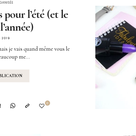
RGANISÉE
 pour l’été (et le
 l’année)
, 2019
mais je vais quand même vous le
 beaucoup me…
UBLICATION
0