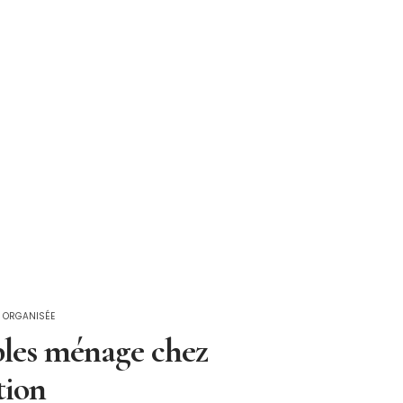
 ORGANISÉE
bles ménage chez
tion