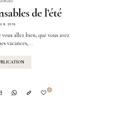
GORIZED
sables de l’été
E 8, 2016
ue vous allez bien, que vous avez
nes vacances,…
UBLICATION
0