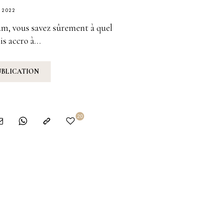
, 2022
am, vous savez sûrement à quel
uis accro à…
UBLICATION
20