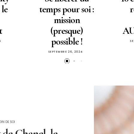
 le
temps pour soi :
r
mission
t
(presque)
A
possible !
4
S
SEPTEMBRE 26, 2024
IN DE SOI
de Chanel, le