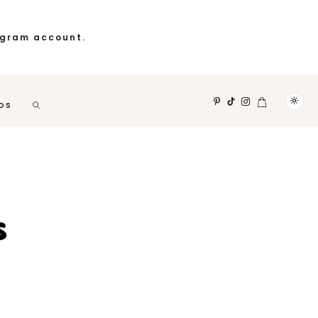
agram account.
OS