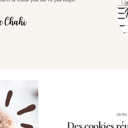
an et de femme pour une vie plus simple.
UN PEU
Des cookies réu