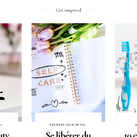
Get inspired
OI
PRENDRE SOIN DE SOI
uty
Se libérer du
10 