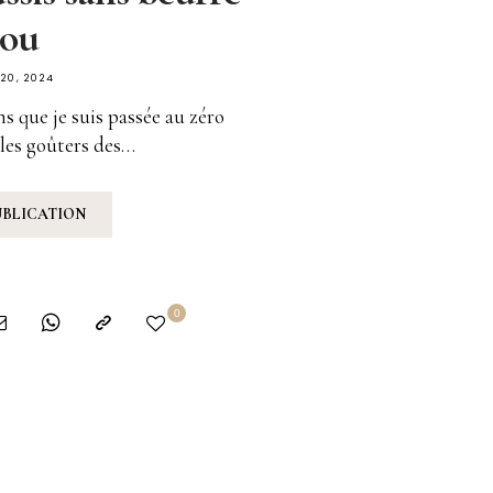
ou
20, 2024
s que je suis passée au zéro
 les goûters des…
UBLICATION
0